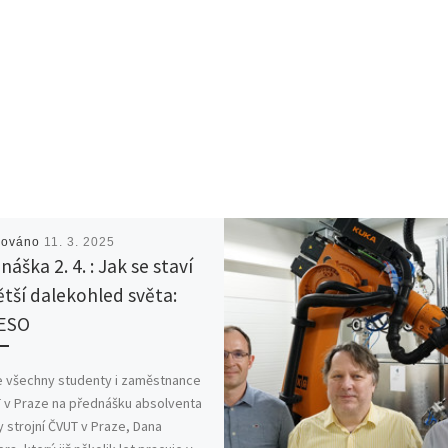
kováno
11. 3. 2025
áška 2. 4. : Jak se staví
ětší dalekohled světa:
ESO
 všechny studenty i zaměstnance
 v Praze na přednášku absolventa
y strojní ČVUT v Praze, Dana