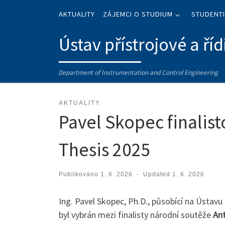
Skip to content
AKTUALITY
ZÁJEMCI O STUDIUM
STUDENT
Ústav přístrojové a říd
Department of Instrumentation and Control Engineering
AKTUALITY
Pavel Skopec finalis
Thesis 2025
Publikováno
1. 6. 2026
-
Updated
1. 6. 2026
Ing. Pavel Skopec, Ph.D., působící na Ústavu
byl vybrán mezi finalisty národní soutěže
Ant