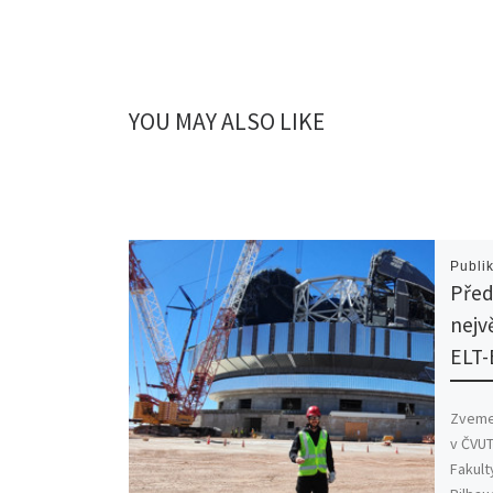
YOU MAY ALSO LIKE
Publi
Předn
nejv
ELT-
Zveme
v ČVUT
Fakult