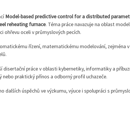
ací
Model-based predictive control for a distributed paramete
eel reheating furnace
. Téma práce navazuje na oblast modelo
ci ohřevu oceli v průmyslových pecích.
omatickému řízení, matematickému modelování, zejména v o
lů.
 disertační práce v oblasti kybernetiky, informatiky a příbuz
ický nebo praktický přínos a odborný profil uchazeče.
 dalších úspěchů ve výzkumu, výuce i spolupráci s průmyslo