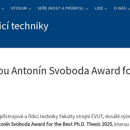
I
VÝZKUM
VEŘEJNOST A PRŮMYSL
LIDÉ
O NÁS
icí techniky
tou Antonín Svoboda Award fo
 přístrojové a řídicí techniky Fakulty strojní ČVUT, dosáhl v
onín Svoboda Award for the Best Ph.D. Thesis 2025
, kterou