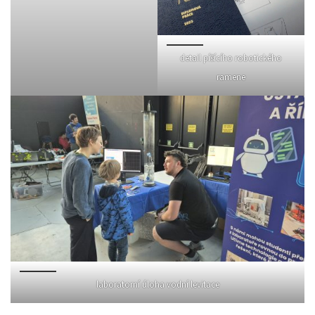
detail píšícího robotického
ramene
laboratorní úloha vodní levitace