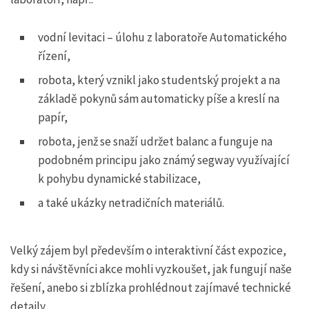
vodní levitaci – úlohu z laboratoře Automatického
řízení,
robota, který vznikl jako studentský projekt a na
základě pokynů sám automaticky píše a kreslí na
papír,
robota, jenž se snaží udržet balanc a funguje na
podobném principu jako známý segway využívající
k pohybu dynamické stabilizace,
a také ukázky netradičních materiálů.
Velký zájem byl především o interaktivní část expozice,
kdy si návštěvníci akce mohli vyzkoušet, jak fungují naše
řešení, anebo si zblízka prohlédnout zajímavé technické
detaily.