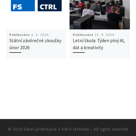
Publikováno
4. 2. 2026
Publikováno
22. 9. 2025
Státní závěrečné zkoušky
Letní škola: Týden plný AI,
únor 2026
dat a kreativity
© 2026
Ústav přístrojové a řídicí techniky
– All rights reserved