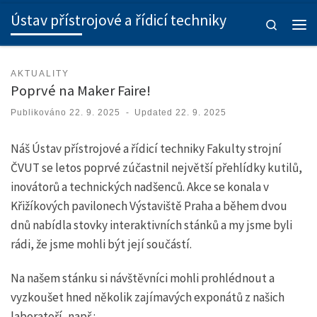
Ústav přístrojové a řídicí techniky
Skip to content
Search
Men
AKTUALITY
Poprvé na Maker Faire!
Publikováno
22. 9. 2025
-
Updated
22. 9. 2025
Náš Ústav přístrojové a řídicí techniky Fakulty strojní
ČVUT se letos poprvé zúčastnil největší přehlídky kutilů,
inovátorů a technických nadšenců. Akce se konala v
Křižíkových pavilonech Výstaviště Praha a během dvou
dnů nabídla stovky interaktivních stánků a my jsme byli
rádi, že jsme mohli být její součástí.
Na našem stánku si návštěvníci mohli prohlédnout a
vyzkoušet hned několik zajímavých exponátů z našich
laboratoří, např.: