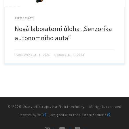
PROJEKTY
Nová laboratorní úloha „Senzorika
autonomního auta“
Publikováno
11. 1. 2024
Updated
11. 1. 2024
© 2026
Ústav přístrojové a řídicí techniky
– All rights reserved
Powered by
WP
– Designed with the
Customizr theme