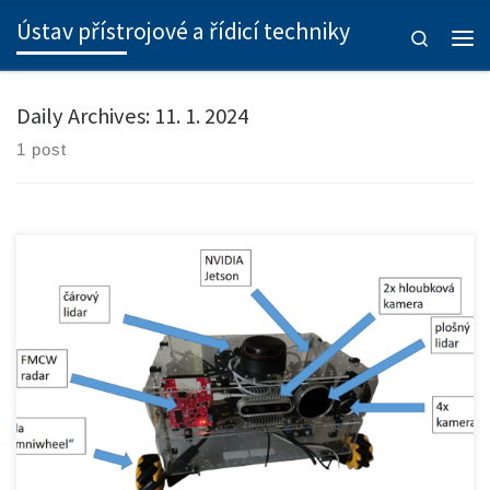
Ústav přístrojové a řídicí techniky
Skip to content
Search
Men
Daily Archives:
11. 1. 2024
1 post
V rámci projektu byla připravena zcela nová laboratorní úloha pro
[…]