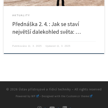
AKTUALITY
Přednáška 2. 4. : Jak se staví
největší dalekohled světa: …
Publikováno
11. 3. 2025
Updated
11. 3. 2025
© 2026
Ústav přístrojové a řídicí techniky
– All rights reserved
Powered by
WP
– Designed with the
Customizr theme