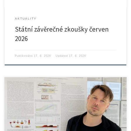
AKTUALITY
Státní závěrečné zkoušky červen
2026
Publikováno
17. 6. 2026
Updated
17. 6. 2026
Ing. Pavel Skopec, Ph.D., působící na Ústavu přístrojové a řídicí […]