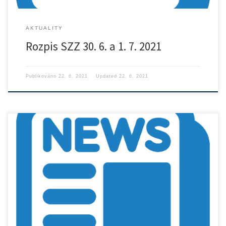
AKTUALITY
Rozpis SZZ 30. 6. a 1. 7. 2021
Publikováno
22. 6. 2021
Updated
22. 6. 2021
Ná stránce Státní zkoušky byly aktualizovány tématické okruhy
státních závěrečných […]