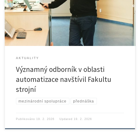
Na Fakultu strojní ČVUT zavítal významný host – Prof. Dr. […]
AKTUALITY
Významný odborník v oblasti
automatizace navštívil Fakultu
strojní
mezinárodní spolupráce
přednáška
Publikováno
19. 2. 2026
Updated
19. 2. 2026