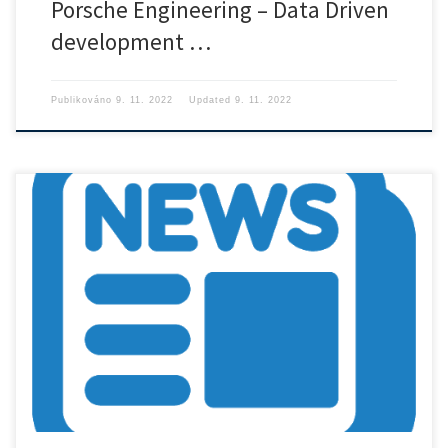
Porsche Engineering – Data Driven
development …
Publikováno
9. 11. 2022
Updated
9. 11. 2022
https://control.fs.cvut.cz/wp-content/uploads/2022/08/SZZ9a1.pdf