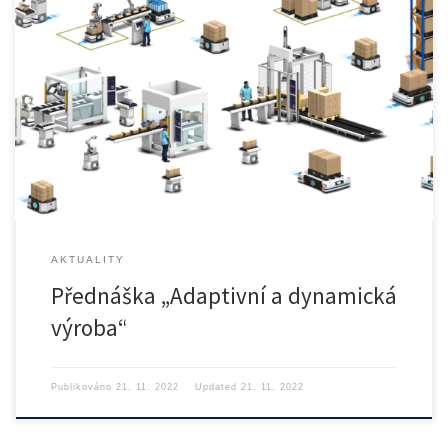
František Dolejší – OMRON Electronics spol. s r.o. Přednáška se […]
AKTUALITY
Přednáška „Adaptivní a dynamická
výroba“
Publikováno
21. 11. 2022
Updated
21. 11. 2022