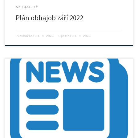
AKTUALITY
Plán obhajob září 2022
Publikováno
31. 8. 2022
Updated
31. 8. 2022
Důležité termíny: Odevzdání diplomové nebo bakalářské práce – do
12. […]