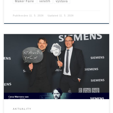
Maker Faire
veletrh
výstava
Publikováno
11. 5. 2026
Updated
11. 5. 2026
Disertační práce našeho doktoranda Ing. Pavla Skopce, Ph.D., se
zařadila […]
AKTUALITY