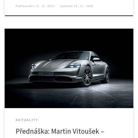
Publikováno
11. 11. 2022
Updated
21. 11. 2022
Zveme Vás na další přednášku ze série přednášek o automatizaci,
aplikacích […]
AKTUALITY
Přednáška: Martin Vitoušek –