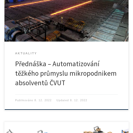
Přednáška se koná ve středu 14.12 od 16:00 v posluchárně […]
AKTUALITY
Přednáška – Automatizování
těžkého průmyslu mikropodnikem
absolventů ČVUT
Publikováno
8. 12. 2022
Updated
8. 12. 2022