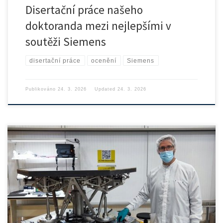
Disertační práce našeho
doktoranda mezi nejlepšími v
soutěži Siemens
disertační práce
ocenění
Siemens
Publikováno
24. 3. 2026
Updated
24. 3. 2026
Na půdu našeho Ústavu přístrojové a řídicí techniky na FS […]