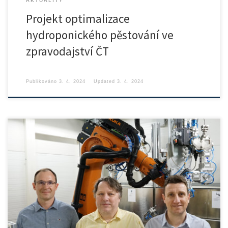
AKTUALITY
Projekt optimalizace
hydroponického pěstování ve
zpravodajství ČT
Publikováno
3. 4. 2024
Updated
3. 4. 2024
Ústav přístrojové a řídicí techniky se významně podílí na řešení
projektu špičkového výzkumu ROBOPROX, který se zaměřuje na
průlomový výzkum a vývoj v oblasti robotiky a pokročilé průmyslové
výroby využitím flexibilního nasazení robotů s vysokou mírou
autonomie, bezpečné spolupráce s lidmi, řízení a optimalizace
výrobních procesů a výpočetních metod pro výrobu a materiálové
inženýrství.