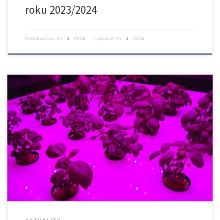
roku 2023/2024
Publikováno
25. 4. 2024
Updated
25. 4. 2024
Česká televize natáčela minulý týden reportáž v laboratořích našeho
ústavu. […]