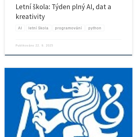
Letní škola: Týden plný AI, dat a
kreativity
AI
letní škola
programování
python
Publikováno
22. 9. 2025
https://control.fs.cvut.cz/wp-content/uploads/2025/09/diplomky-
brozura0925.pdf