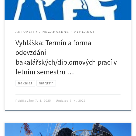
AKTUALITY
NEZAŘAZENÉ
VYHLÁŠKY
Vyhláška: Termín a forma
odevzdání
bakalářských/diplomových prací v
letním semestru …
bakalar
magistr
Publikováno
7. 4. 2025
Updated
7. 4. 2025