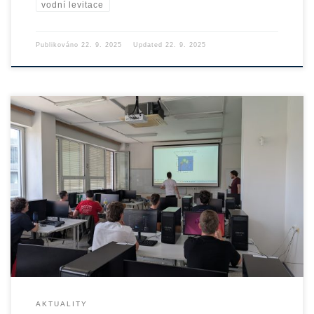
vodní levitace
Publikováno
22. 9. 2025
Updated
22. 9. 2025
Ve druhé polovině letních prázdnin od 11. do 15. 8. […]
AKTUALITY