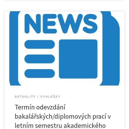
Pro letní semestr akademického roku 2023/2024 ustanovuji tyto
termíny pro […]
AKTUALITY
VYHLÁŠKY
Termín odevzdání
bakalářských/diplomových prací v
letním semestru akademického