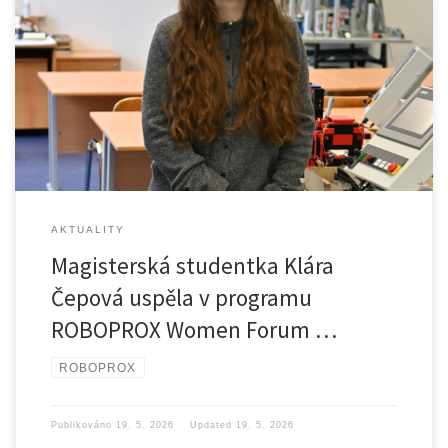
Naše magisterská studentka Klára Čepová byla vybrána mezi nové
příjemkyně […]
AKTUALITY
Magisterská studentka Klára
Čepová uspěla v programu
ROBOPROX Women Forum …
ROBOPROX
Publikováno
19. 5. 2026
Updated
19. 5. 2026