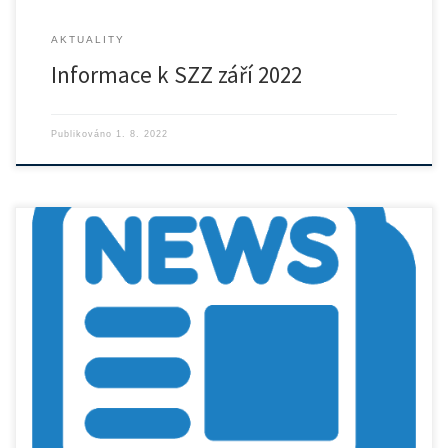
AKTUALITY
Informace k SZZ září 2022
Publikováno
1. 8. 2022
Rozpis státních závěrečných zkoušek na Ústavu přístrojové a řídicí
techniky […]