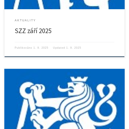
AKTUALITY
SZZ září 2025
Publikováno
1. 9. 2025
Updated
1. 9. 2025
Rozpis státních závěrečných zkoušek v červnu 2025 ke stažení zde.