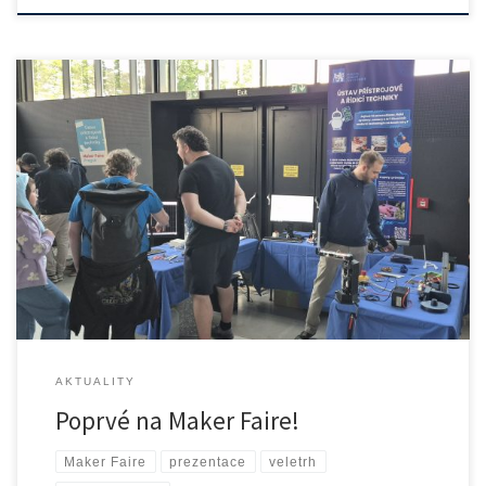
Náš Ústav přístrojové a řídicí techniky Fakulty strojní ČVUT se […]
AKTUALITY
Poprvé na Maker Faire!
Maker Faire
prezentace
veletrh