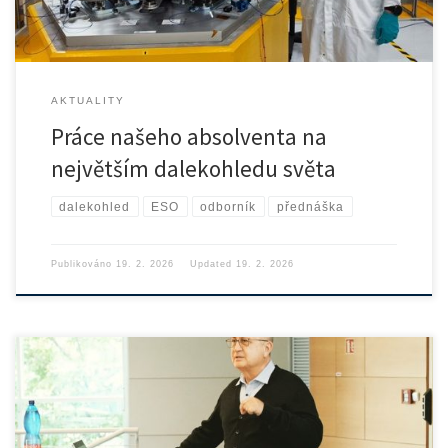
AKTUALITY
Práce našeho absolventa na
největším dalekohledu světa
dalekohled
ESO
odborník
přednáška
Publikováno
19. 2. 2026
Updated
19. 2. 2026