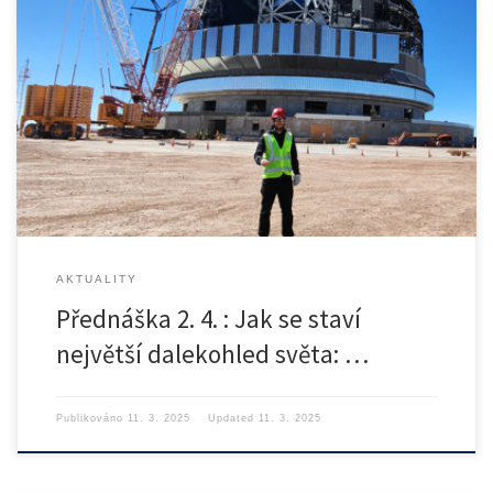
Zveme všechny studenty i zaměstnance v ČVUT v Praze na přednášku
absolventa […]
AKTUALITY
Přednáška 2. 4. : Jak se staví
největší dalekohled světa: …
Publikováno
11. 3. 2025
Updated
11. 3. 2025