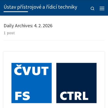
Ústav přístrojové a řídicí techniky
Skip to content
Search
Men
Daily Archives:
4. 2. 2026
1 post
Dne 5. února 2026 proběhnou na Ústavu přístrojové a řídicí […]