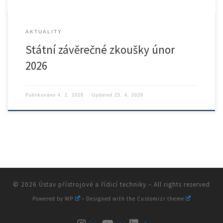
AKTUALITY
Státní závěrečné zkoušky únor
2026
Publikováno
4. 2. 2026
Updated
25. 4. 2026
© 2026
Ústav přístrojové a řídicí techniky
– All rights reserved
Powered by
WP
– Designed with the
Customizr theme