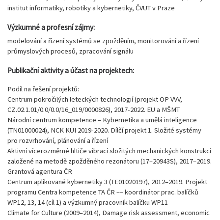
institut informatiky, robotiky a kybernetiky, ČVUT v Praze
Výzkumné a profesní zájmy:
modelování a řízení systémů se zpožděním, monitorování a řízení
průmyslových procesů, zpracování signálu
Publikační aktivity a účast na projektech:
Podíl na řešení projektů:
Centrum pokročilých leteckých technologií (projekt OP VVV,
CZ.02.1.01/0.0/0.0/16_019/0000826), 2017-2022. EU a MŠMT
Národní centrum kompetence – Kybernetika a umělá inteligence
(TN01000024), NCK KUI 2019-2020. Dílčí projekt 1. Složité systémy
pro rozvrhování, plánování a řízení
Aktivní vícerozměrné hltiče vibrací složitých mechanických konstrukcí
založené na metodě zpožděného rezonátoru (17–20943S), 2017–2019.
Grantová agentura ČR
Centrum aplikované kybernetiky 3 (TE01020197), 2012–2019. Projekt
programu Centra kompetence TA ČR –– koordinátor prac. balíčků
WP12, 13, 14 (cíl 1) a výzkumný pracovník balíčku WP11
Climate for Culture (2009–2014), Damage risk assessment, economic