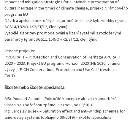
impact and mitigation strategies for sustainable preservation of
cultural heritage in the times of climate change, projekt 7. rámcového
programu EU
Návrh a aplikace pokročilých algoritmů technické kybernetiky (grant
SGS14/182/OHK2/3T/12, člen týmu)
Vyspělé algoritmy pro modelování a řízení systémů s rozloženými
parametry (grant SGS11/150/OHK2/3T/12, člen týmu)
Vedené projekty:
PROCRAFT – PROtection and Conservation of Heritage AirCRAFT
2020 – 2023. Projekt EU programu Horizon 2020 (HE 2030) v rámci
výzvy „JPICH Conservation, Protection and Use Call“ (řešitel na
ČVUT)
Školitel nebo školitel specialista:
MSc Youssef Alsoufi – Pokročilé koncepce aktivních absorbérů
vibrací se zpožděnou zpětnou vazbou, od 09/2018
ing. Jaroslav Bušek – Saturation effect and anti-windup schemes for
time-delay systems (obhájeno 09/2019) – školitel specialista