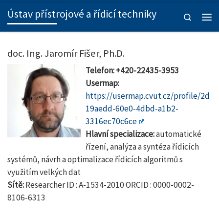
Ústav přístrojové a řídicí techniky
Skip to content
Search
Men
doc. Ing. Jaromír Fišer, Ph.D.
Telefon: +420-22435-3953
Usermap:
https://usermap.cvut.cz/profile/2d
19aedd-60e0-4dbd-a1b2-
3316ec70c6ce
Hlavní specializace:
automatické
řízení, analýza a syntéza řídicích
systémů, návrh a optimalizace řídicích algoritmů s
využitím velkých dat
Sítě:
Researcher ID : A-1534-2010 ORCID : 0000-0002-
8106-6313