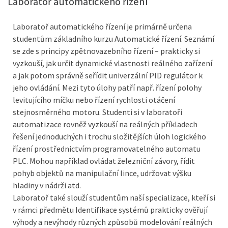
Laboratoř automatického řízení
Laboratoř automatického řízení je primárně určena
studentům základního kurzu Automatické řízení. Seznámí
se zde s principy zpětnovazebního řízení – prakticky si
vyzkouší, jak určit dynamické vlastnosti reálného zařízení
a jak potom správně seřídit univerzální PID regulátor k
jeho ovládání. Mezi tyto úlohy patří např. řízení polohy
levitujícího míčku nebo řízení rychlosti otáčení
stejnosměrného motoru. Studenti si v laboratoři
automatizace rovněž vyzkouší na reálných příkladech
řešení jednoduchých i trochu složitějších úloh logického
řízení prostřednictvím programovatelného automatu
PLC. Mohou například ovládat železniční závory, řídit
pohyb objektů na manipulační lince, udržovat výšku
hladiny v nádrži atd.
Laboratoř také slouží studentům naší specializace, kteří si
v rámci předmětu Identifikace systémů prakticky ověřují
výhody a nevýhody různých způsobů modelování reálných