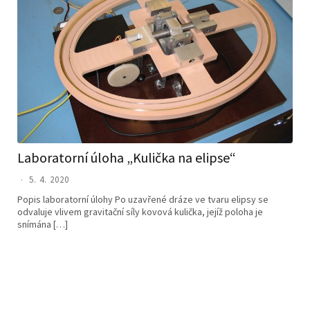
Laboratorní úloha „Kulička na elipse“
5. 4. 2020
Popis laboratorní úlohy Po uzavřené dráze ve tvaru elipsy se
odvaluje vlivem gravitační síly kovová kulička, jejíž poloha je
snímána […]