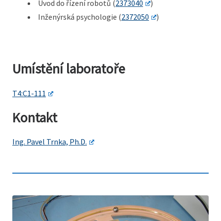
Úvod do řízení robotů (
2373040
)
Inženýrská psychologie (
2372050
)
Umístění laboratoře
T4:C1-111
Kontakt
Ing. Pavel Trnka, Ph.D.