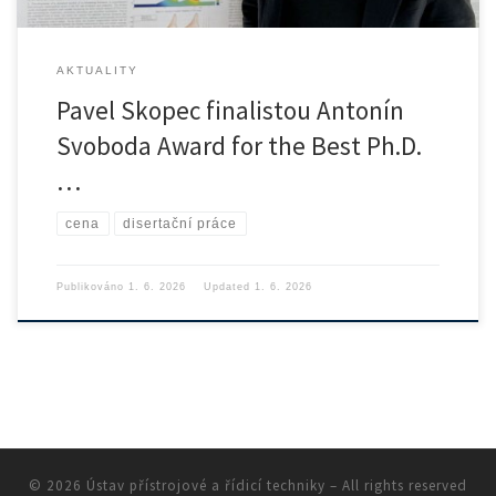
AKTUALITY
Pavel Skopec finalistou Antonín
Svoboda Award for the Best Ph.D.
…
cena
disertační práce
Publikováno
1. 6. 2026
Updated
1. 6. 2026
© 2026
Ústav přístrojové a řídicí techniky
– All rights reserved