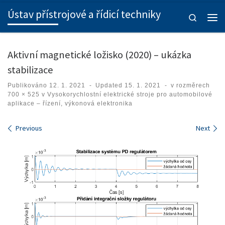
Ústav přístrojové a řídicí techniky
Skip to content
Search
Men
Aktivní magnetické ložisko (2020) – ukázka
stabilizace
Publikováno
12. 1. 2021
-
Updated
15. 1. 2021
-
v rozměrech
700 × 525
v
Vysokorychlostní elektrické stroje pro automobilové
aplikace – řízení, výkonová elektronika
Images navigation
Previous
Next