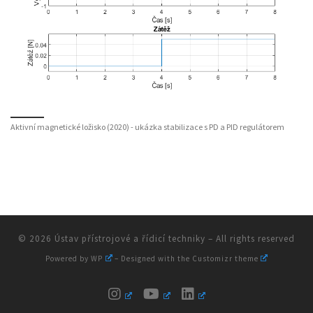
Aktivní magnetické ložisko (2020) - ukázka stabilizace s PD a PID regulátorem
© 2026
Ústav přístrojové a řídicí techniky
– All rights reserved
Powered by
WP
– Designed with the
Customizr theme