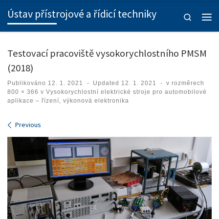
Ústav přístrojové a řídicí techniky
Skip to content
Search
Men
Testovací pracoviště vysokorychlostního PMSM
(2018)
Publikováno
12. 1. 2021
-
Updated
12. 1. 2021
-
v rozměrech
800 × 366
v
Vysokorychlostní elektrické stroje pro automobilové
aplikace – řízení, výkonová elektronika
Images navigation
Previous