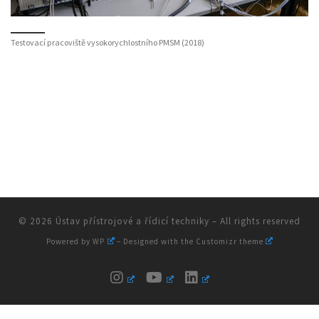
Testovací pracoviště vysokorychlostního PMSM (2018)
© 2026
Ústav přístrojové a řídicí techniky
– All rights reserved
Powered by
WP
– Designed with the
Customizr theme