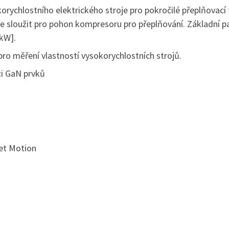
korychlostního elektrického stroje pro pokročilé přeplňova
de sloužit pro pohon kompresoru pro přeplňování. Základní p
[kW].
ro měření vlastností vysokorychlostních strojů.
zi GaN prvků
et Motion