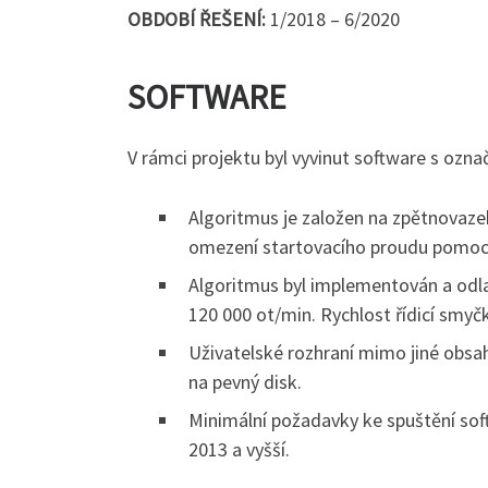
OBDOBÍ ŘEŠENÍ:
1/2018 – 6/2020
SOFTWARE
V rámci projektu byl vyvinut software s ozna
Algoritmus je založen na zpětnovaze
omezení startovacího proudu pomocí 
Algoritmus byl implementován a odla
120 000 ot/min. Rychlost řídicí smyčk
Uživatelské rozhraní mimo jiné obsa
na pevný disk.
Minimální požadavky ke spuštění so
2013 a vyšší.