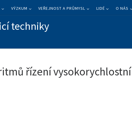
I
VÝZKUM
VEŘEJNOST A PRŮMYSL
LIDÉ
O NÁS
icí techniky
ritmů řízení vysokorychlostn