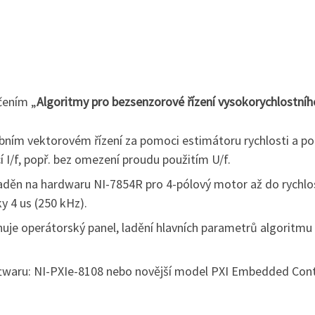
čením „
Algoritmy pro bezsenzorové řízení vysokorychlostní
bním vektorovém řízení za pomoci estimátoru rychlosti a p
I/f, popř. bez omezení proudu použitím U/f.
děn na hardwaru NI-7854R pro 4-pólový motor až do rychlos
y 4 us (250 kHz).
huje operátorský panel, ladění hlavních parametrů algorit
ftwaru: NI-PXIe-8108 nebo novější model PXI Embedded Cont