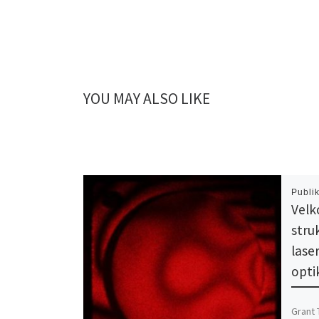
YOU MAY ALSO LIKE
Publi
Velk
stru
lase
opti
Grant 