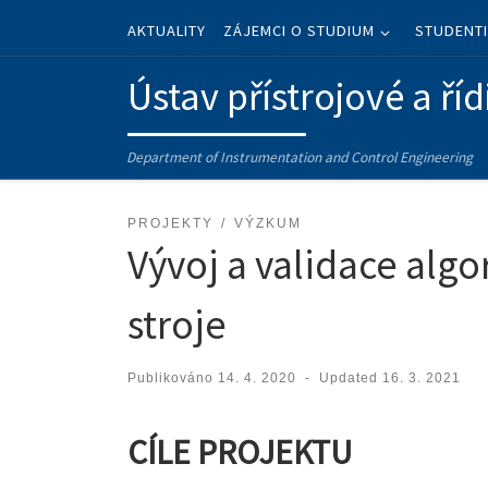
Skip to content
AKTUALITY
ZÁJEMCI O STUDIUM
STUDENT
Ústav přístrojové a říd
Department of Instrumentation and Control Engineering
PROJEKTY
VÝZKUM
Vývoj a validace algo
stroje
Publikováno
14. 4. 2020
-
Updated
16. 3. 2021
CÍLE PROJEKTU