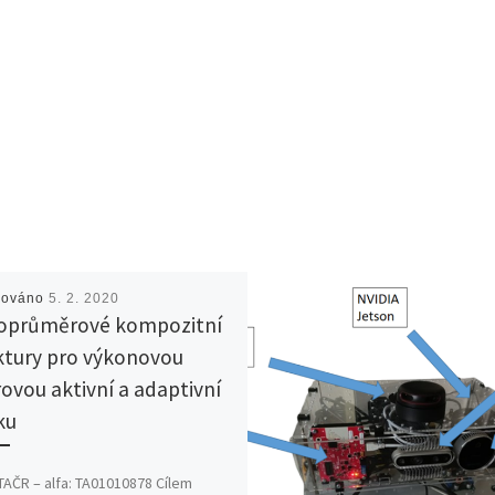
kováno
5. 2. 2020
oprůměrové kompozitní
ktury pro výkonovou
rovou aktivní a adaptivní
ku
TAČR – alfa: TA01010878 Cílem