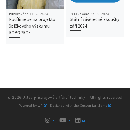
Publikováno
11. 3. 2024
Publikováno
26. 8. 2024
Podílíme se na projektu
Státní závěrečné zkoušky
špičkového výzkumu
září 2024
ROBOPROX
© 2026
Ústav přístrojové a řídicí techniky
– All rights reserved
Powered by
WP
– Designed with the
Customizr theme