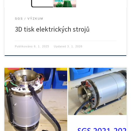
SGS
VÝZKUM
3D tisk elektrických strojů
Publikováno
6. 1. 2025
Updated
3. 1. 2026
Stav projektu: Ukončený projekt Řešeno: 2021-2023 Identifikace:
SGS21/153/OHK2/3T/12 Řešitel: […]