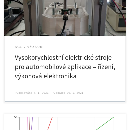
Základní informace Cílem projektu […]
SGS
VÝZKUM
Vysokorychlostní elektrické stroje
pro automobilové aplikace – řízení,
výkonová elektronika
Publikováno
7. 1. 2021
Updated
29. 1. 2021