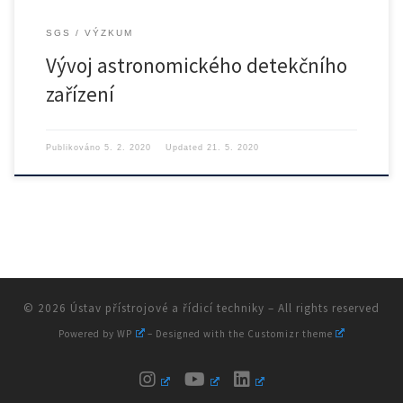
SGS
VÝZKUM
Vývoj astronomického detekčního
zařízení
Publikováno
5. 2. 2020
Updated
21. 5. 2020
© 2026
Ústav přístrojové a řídicí techniky
– All rights reserved
Powered by
WP
– Designed with the
Customizr theme