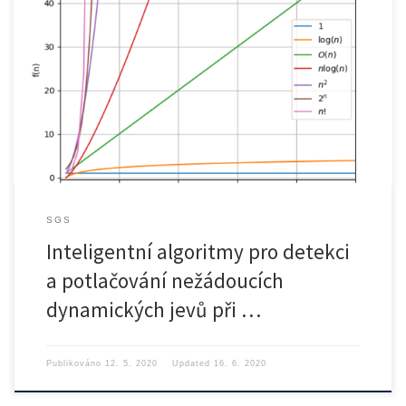
O PROJEKTU Projekt se zaměřuje na návrh metod inteligentních
algoritmů, […]
SGS
Inteligentní algoritmy pro detekci
a potlačování nežádoucích
dynamických jevů při …
Publikováno
12. 5. 2020
Updated
16. 6. 2020