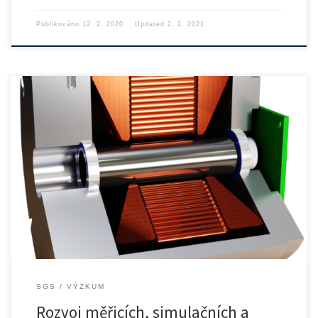
Publikováno
12. 2. 2020
Updated
2. 2. 2021
Základní informace Grant SGS15/190/OHK2/3T/12 Cílem projektu je
další rozvoj měřicích, […]
SGS
VÝZKUM
Rozvoj měřicích, simulačních a