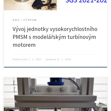
SGS
VÝZKUM
Vývoj jednotky vysokorychlostního
PMSM s modelářským turbínovým
motorem
Publikováno
7. 1. 2021
Updated
11. 1. 2024
Stav projektu: Ukončený projekt Identifikace: SGS18/176/OHK2/3T/12