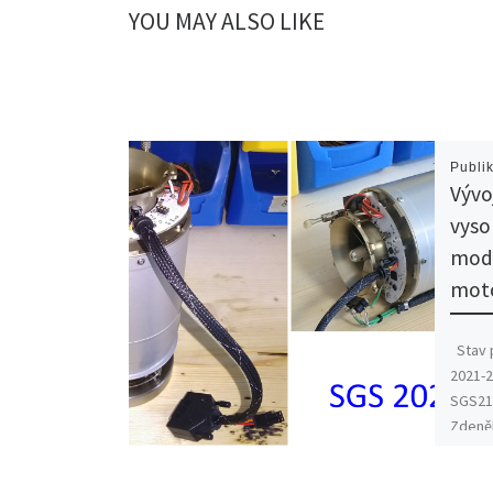
YOU MAY ALSO LIKE
Publi
Vývo
vyso
mod
mot
Stav p
2021-2
SGS21/
Zdeněk
z.nova
Témate