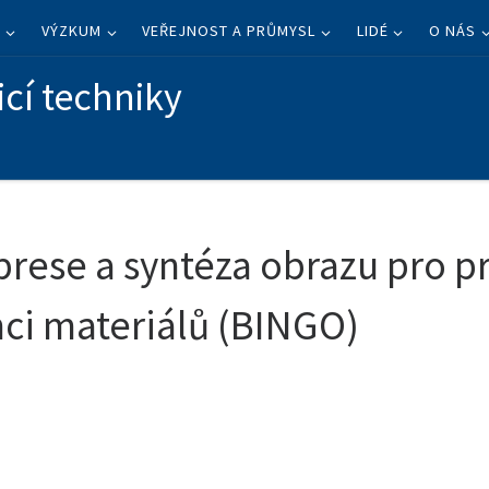
I
VÝZKUM
VEŘEJNOST A PRŮMYSL
LIDÉ
O NÁS
icí techniky
rese a syntéza obrazu pro p
ci materiálů (BINGO)