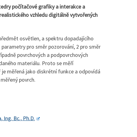
dry počítačové grafiky a interakce a
realistického vzhledu digitálně vytvořených
 předmět osvětlen, a spektru dopadajícího
(2 parametry pro směr pozorování, 2 pro směr
 případně povrchových a podpovrchových
u daného materiálu. Proto se měří
F je měřená jako diskrétní funkce a odpovídá
 měřený povrch.
 Ing. Bc., Ph.D.