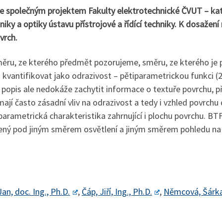
e společným projektem Fakulty elektrotechnické ČVUT – kate
ky a optiky ústavu přístrojové a řídící techniky. K dosažení 
vrch.
směru, ze kterého předmět pozorujeme, směru, ze kterého je
m kvantifikovat jako odrazivost – pětiparametrickou funkci 
ý popis ale nedokáže zachytit informace o textuře povrchu,
mají často zásadní vliv na odrazivost a tedy i vzhled povrch
parametrická charakteristika zahrnující i plochu povrchu. BT
ený pod jiným směrem osvětlení a jiným směrem pohledu na
an, doc. Ing., Ph.D.
,
Čáp, Jiří, Ing., Ph.D.
,
Němcová, Šárka,