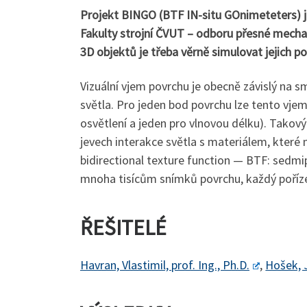
Projekt BINGO (BTF IN-situ GOnimeteters) j
Fakulty strojní ČVUT – odboru přesné mechani
3D objektů je třeba věrně simulovat jejich po
Vizuální vjem povrchu je obecně závislý na 
světla. Pro jeden bod povrchu lze tento vje
osvětlení a jeden pro vlnovou délku). Takov
jevech interakce světla s materiálem, které 
bidirectional texture function — BTF: sedmi
mnoha tisícům snímků povrchu, každý poříz
ŘEŠITELÉ
Havran, Vlastimil, prof. Ing., Ph.D.
,
Hošek, J