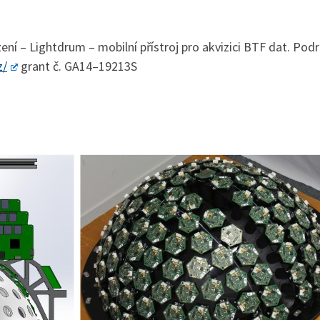
zení – Lightdrum – mobilní přístroj pro akvizici BTF dat. Po
z/
grant č. GA14–19213S