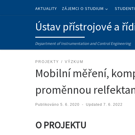
Skip to content
AKTUALITY
ZÁJEMCI O STUDIUM
STUDENT
Ústav přístrojové a říd
Department of Instrumentation and Control Engineering
PROJEKTY
VÝZKUM
Mobilní měření, komp
proměnnou relfektan
Publikováno
5. 6. 2020
-
Updated
7. 6. 2022
O PROJEKTU