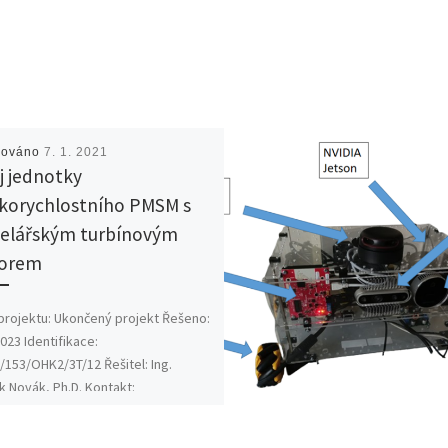
kováno
7. 1. 2021
j jednotky
korychlostního PMSM s
elářským turbínovým
orem
rojektu: Ukončený projekt Řešeno:
023 Identifikace:
153/OHK2/3T/12 Řešitel: Ing.
 Novák, Ph.D. Kontakt:
k@fs.cvut.cz Základní informace
m projektu je vývoj […]