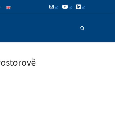
Search
rostorově