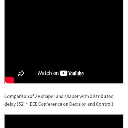
Comparison of ZV shaper and shaper with distributed
nd
delay (52
IEEE Conference on Decision and Control)