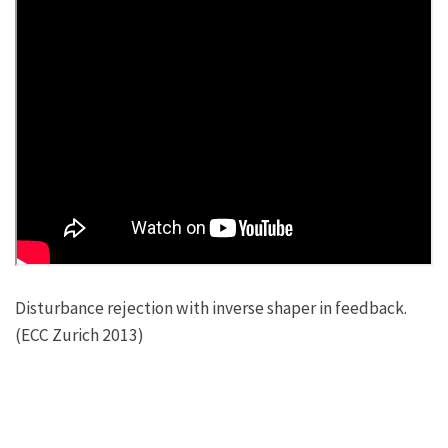
Disturbance rejection with inverse shaper in feedback.
(ECC Zurich 2013)