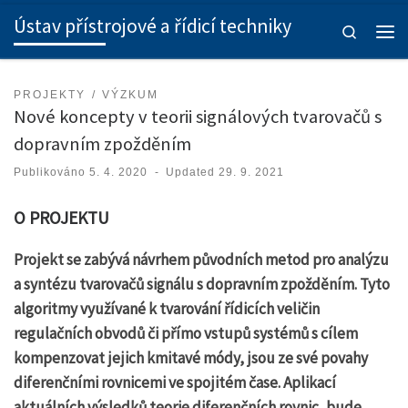
Ústav přístrojové a řídicí techniky
Skip to content
Search
Men
PROJEKTY
VÝZKUM
Nové koncepty v teorii signálových tvarovačů s
dopravním zpožděním
Publikováno
5. 4. 2020
-
Updated
29. 9. 2021
O PROJEKTU
Projekt se zabývá návrhem původních metod pro analýzu
a syntézu tvarovačů signálu s dopravním zpožděním. Tyto
algoritmy využívané k tvarování řídicích veličin
regulačních obvodů či přímo vstupů systémů s cílem
kompenzovat jejich kmitavé módy, jsou ze své povahy
diferenčními rovnicemi ve spojitém čase. Aplikací
aktuálních výsledků teorie diferenčních rovnic, bude