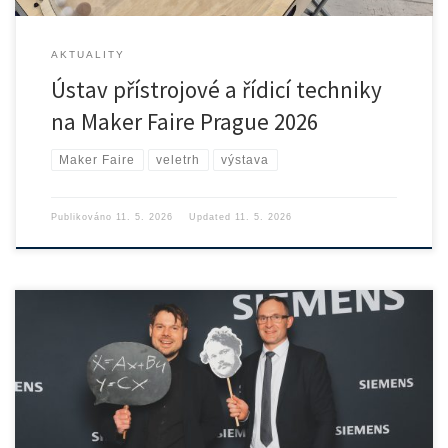
AKTUALITY
Ústav přístrojové a řídicí techniky
na Maker Faire Prague 2026
Maker Faire
veletrh
výstava
Publikováno
11. 5. 2026
Updated
11. 5. 2026
Disertační práce našeho doktoranda Ing. Pavla Skopce, Ph.D., se
zařadila […]