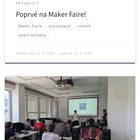
AKTUALITY
Poprvé na Maker Faire!
Maker Faire
prezentace
veletrh
vodní levitace
Publikováno
22. 9. 2025
Updated
22. 9. 2025
Ve druhé polovině letních prázdnin od 11. do 15. 8. […]