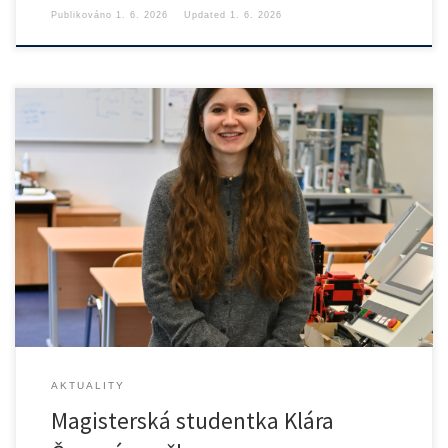
Publikováno
1. 6. 2026
Updated
1. 6. 2026
Naše magisterská studentka Klára Čepová byla vybrána mezi nové
příjemkyně […]
AKTUALITY
Magisterská studentka Klára