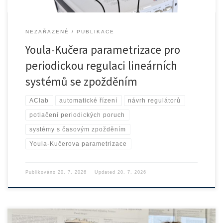
NEZAŘAZENÉ
PUBLIKACE
Youla-Kučera parametrizace pro
periodickou regulaci lineárních
systémů se zpožděním
AClab
automatické řízení
návrh regulátorů
potlačení periodických poruch
systémy s časovým zpožděním
Youla-Kučerova parametrizace
Publikováno
20. 7. 2026
Updated
20. 7. 2026