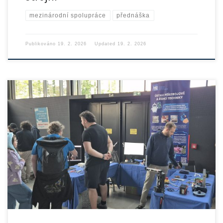
mezinárodní spolupráce
přednáška
Publikováno
19. 2. 2026
Updated
19. 2. 2026
Náš Ústav přístrojové a řídicí techniky Fakulty strojní ČVUT se […]