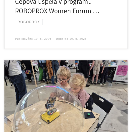
Čepová uspěla v programu
ROBOPROX Women Forum …
ROBOPROX
Publikováno
19. 5. 2026
Updated
19. 5. 2026
Ústav přístrojové a řídicí techniky Fakulty strojní ČVUT se zúčastnil […]