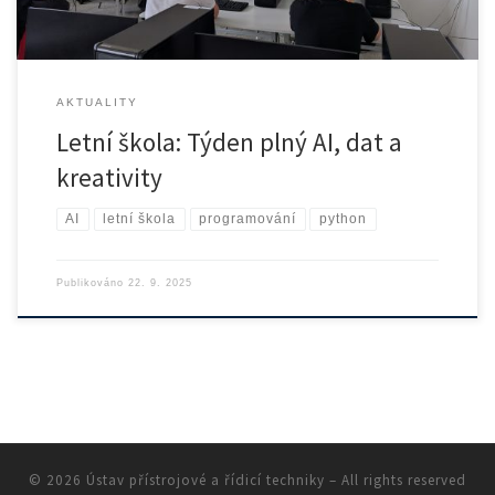
AKTUALITY
Letní škola: Týden plný AI, dat a
kreativity
AI
letní škola
programování
python
Publikováno
22. 9. 2025
© 2026
Ústav přístrojové a řídicí techniky
– All rights reserved