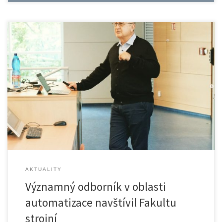
Na Fakultu strojní ČVUT zavítal významný host – Prof. Dr. […]
AKTUALITY
Významný odborník v oblasti
automatizace navštívil Fakultu
strojní