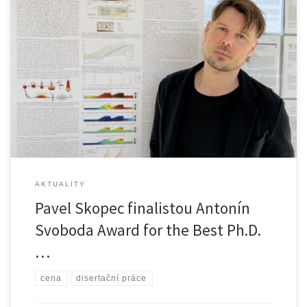
Ing. Pavel Skopec, Ph.D., působící na Ústavu přístrojové a řídicí […]
AKTUALITY
Pavel Skopec finalistou Antonín
Svoboda Award for the Best Ph.D.
…
cena
disertační práce