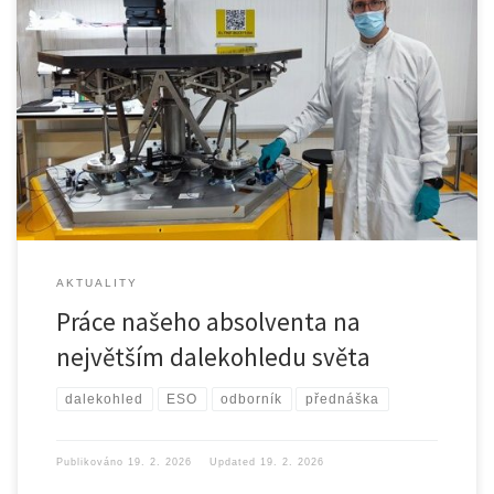
Na půdu našeho Ústavu přístrojové a řídicí techniky na FS […]
AKTUALITY
Práce našeho absolventa na
největším dalekohledu světa
dalekohled
ESO
odborník
přednáška
Publikováno
19. 2. 2026
Updated
19. 2. 2026