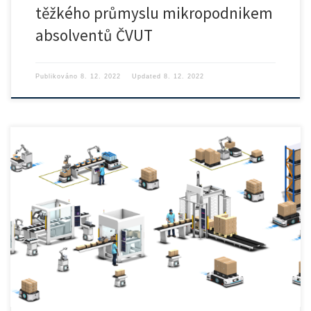
těžkého průmyslu mikropodnikem
absolventů ČVUT
Publikováno
8. 12. 2022
Updated
8. 12. 2022
František Dolejší – OMRON Electronics spol. s r.o. Přednáška se […]