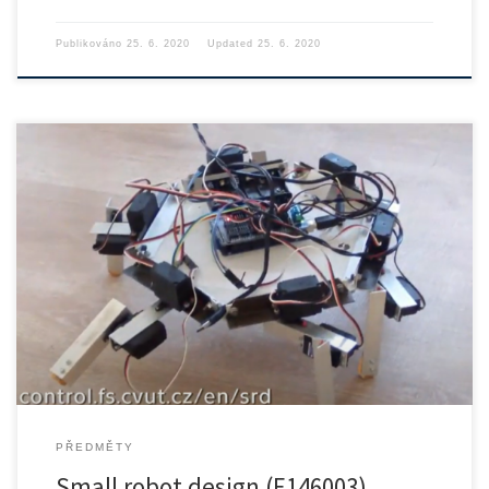
Publikováno
25. 6. 2020
Updated
25. 6. 2020
The goal of work within this subject is to build […]
PŘEDMĚTY
Small robot design (E146003)