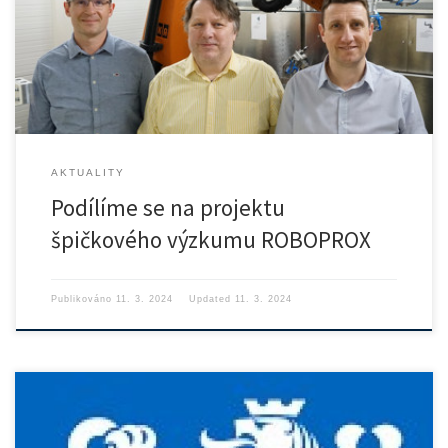
výroby využitím flexibilního nasazení robotů s vysokou mírou
autonomie, bezpečné spolupráce s lidmi, řízení a optimalizace
výrobních procesů a výpočetních metod pro výrobu a materiálové
inženýrství.
AKTUALITY
Podílíme se na projektu
špičkového výzkumu ROBOPROX
Publikováno
11. 3. 2024
Updated
11. 3. 2024