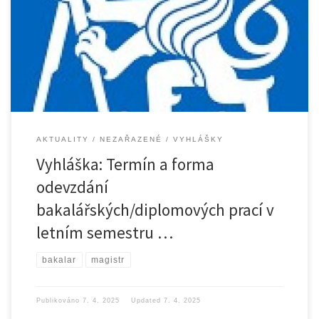
AKTUALITY
NEZAŘAZENÉ
VYHLÁŠKY
Vyhláška: Termín a forma
odevzdání
bakalářských/diplomových prací v
letním semestru …
bakalar
magistr
Publikováno
7. 4. 2025
Updated
7. 4. 2025