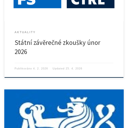
AKTUALITY
Státní závěrečné zkoušky únor
2026
Publikováno
4. 2. 2026
Updated
25. 4. 2026
https://control.fs.cvut.cz/wp-content/uploads/2025/09/diplomky-