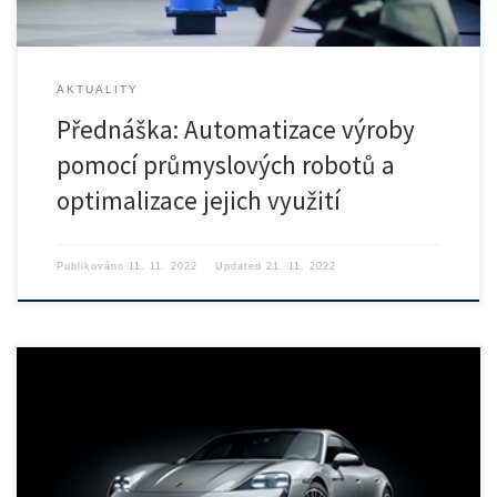
AKTUALITY
Přednáška: Automatizace výroby
pomocí průmyslových robotů a
optimalizace jejich využití
Publikováno
11. 11. 2022
Updated
21. 11. 2022
Zveme Vás na další přednášku ze série přednášek o automatizaci,