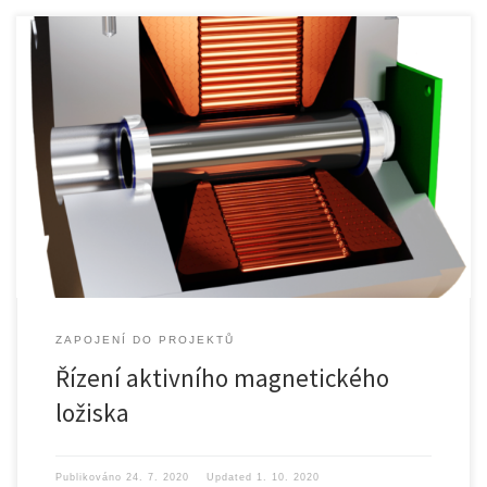
Projekt: Studentská grantová soutěž (SGS), projekt „Vysokorychlostní
elektrické stroje pro […]
ZAPOJENÍ DO PROJEKTŮ
Řízení aktivního magnetického
ložiska
Publikováno
24. 7. 2020
Updated
1. 10. 2020