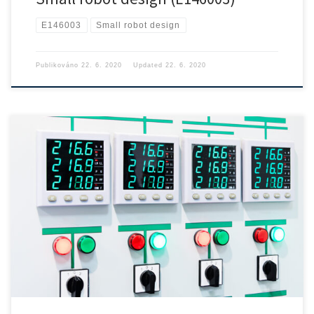
E146003
Small robot design
Publikováno
22. 6. 2020
Updated
22. 6. 2020
Elektrické veličiny Stejnosměrné napětí rozsah přesnost 1 rok po
kalibraci ±(% […]