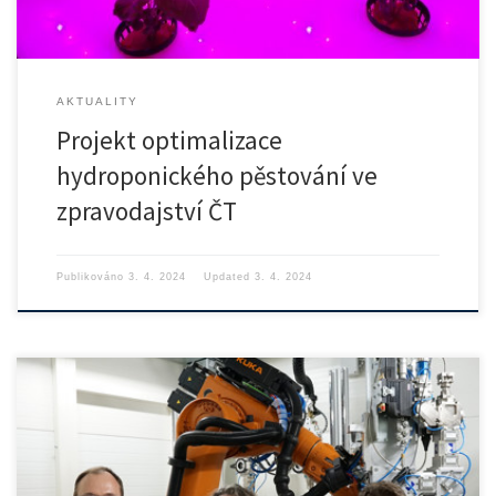
AKTUALITY
Projekt optimalizace
hydroponického pěstování ve
zpravodajství ČT
Publikováno
3. 4. 2024
Updated
3. 4. 2024
Ústav přístrojové a řídicí techniky se významně podílí na řešení
projektu špičkového výzkumu ROBOPROX, který se zaměřuje na
průlomový výzkum a vývoj v oblasti robotiky a pokročilé průmyslové