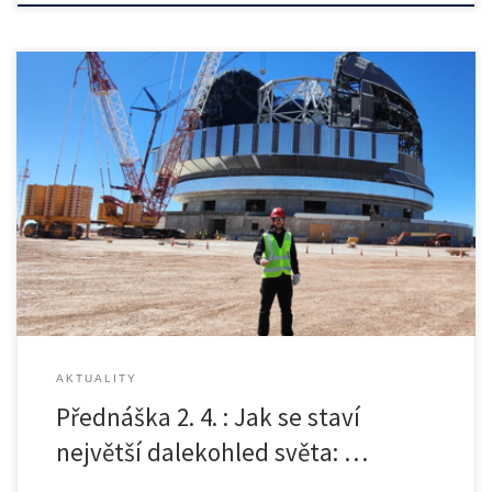
Zveme všechny studenty i zaměstnance v ČVUT v Praze na přednášku
absolventa […]
AKTUALITY
Přednáška 2. 4. : Jak se staví
největší dalekohled světa: …