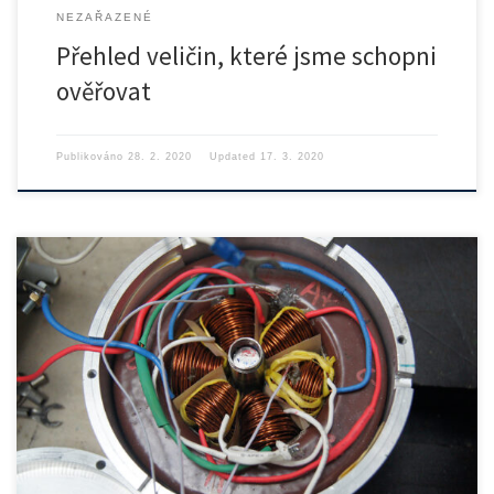
NEZAŘAZENÉ
Přehled veličin, které jsme schopni
ověřovat
Publikováno
28. 2. 2020
Updated
17. 3. 2020
O PROJEKTU Cílem projektu je rozvoj měřicích, simulačních a
experimentálních […]