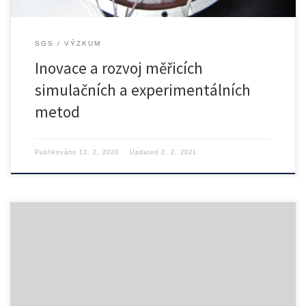
SGS
VÝZKUM
Inovace a rozvoj měřicích
simulačních a experimentálních
metod
Publikováno
12. 2. 2020
Updated
2. 2. 2021
Czech Technical University in PragueFaculty of Mechanical
EngineeringDepartment of Instrumentation […]