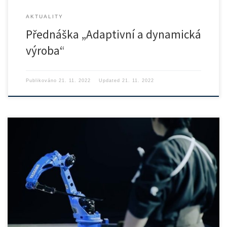
AKTUALITY
Přednáška „Adaptivní a dynamická
výroba“
Publikováno
21. 11. 2022
Updated
21. 11. 2022
Přednáška se koná ve středu 16.11 od 16:00 v posluchárně […]