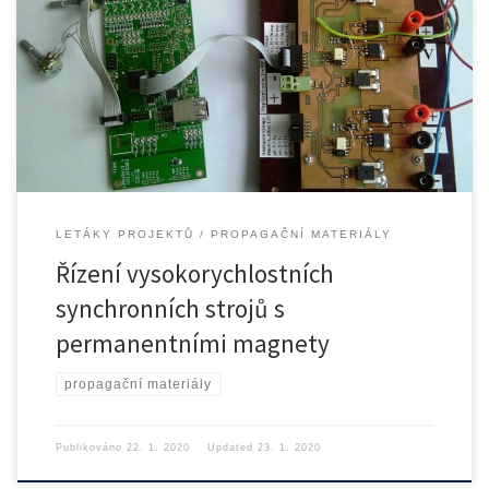
Vysokorychlostní elektrické stroje představují podle našeho názoru
budoucnost pro oblast […]
LETÁKY PROJEKTŮ
PROPAGAČNÍ MATERIÁLY
Řízení vysokorychlostních
synchronních strojů s
permanentními magnety
propagační materiály
Publikováno
22. 1. 2020
Updated
23. 1. 2020