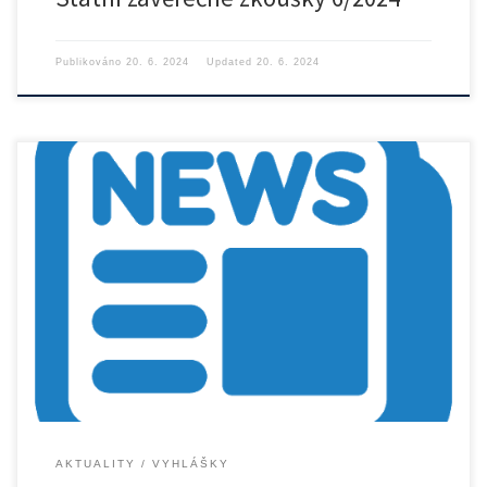
Publikováno
20. 6. 2024
Updated
20. 6. 2024
Pro letní semestr akademického roku 2023/2024 ustanovuji tyto
termíny pro […]
AKTUALITY
VYHLÁŠKY