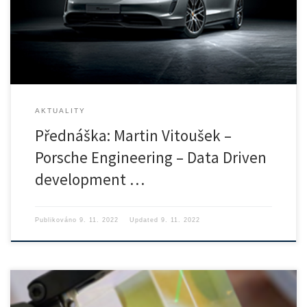
aplikacích […]
AKTUALITY
Přednáška: Martin Vitoušek –
Porsche Engineering – Data Driven
development …
Publikováno
9. 11. 2022
Updated
9. 11. 2022