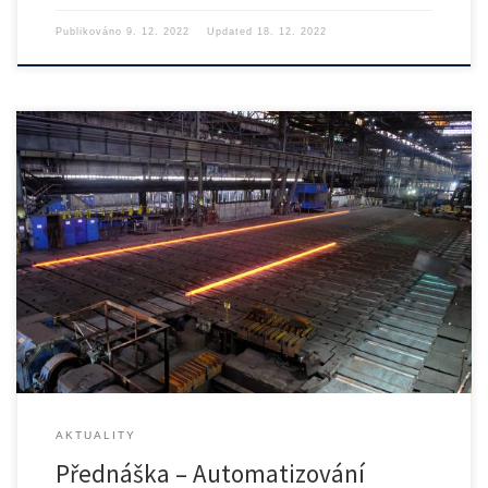
Publikováno
9. 12. 2022
Updated
18. 12. 2022
Přednáška se koná ve středu 14.12 od 16:00 v posluchárně […]
AKTUALITY
Přednáška – Automatizování