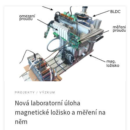
Cílem je tvorba zcela nové laboratorní úlohy zejména pro předmět
[…]
PROJEKTY
VÝZKUM
Nová laboratorní úloha
magnetické ložisko a měření na
něm