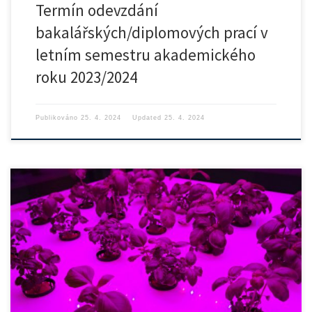
Termín odevzdání
bakalářských/diplomových prací v
letním semestru akademického
roku 2023/2024
Publikováno
25. 4. 2024
Updated
25. 4. 2024
Česká televize natáčela minulý týden reportáž v laboratořích našeho
ústavu. […]