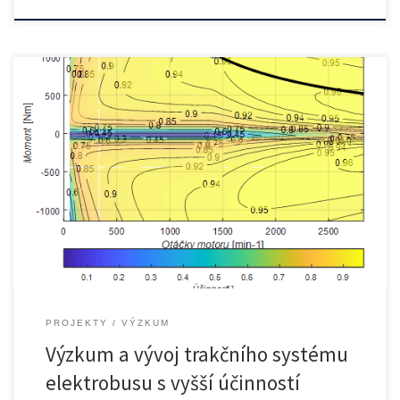
STRUČNĚ O PROJEKTU Vývoj akumulátorového elektrobusu včetně
jeho pohonného řetězce […]
PROJEKTY
VÝZKUM
Výzkum a vývoj trakčního systému
elektrobusu s vyšší účinností